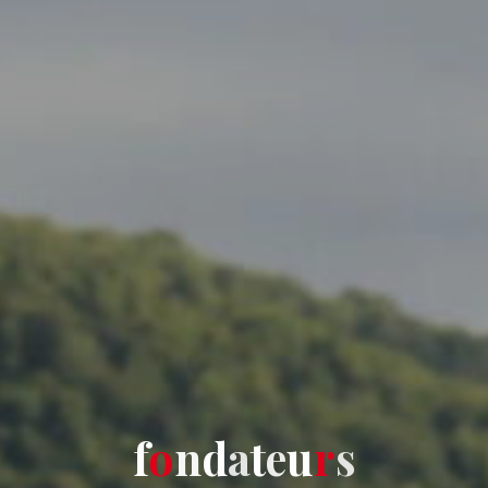
f
o
n
d
a
t
e
u
r
s