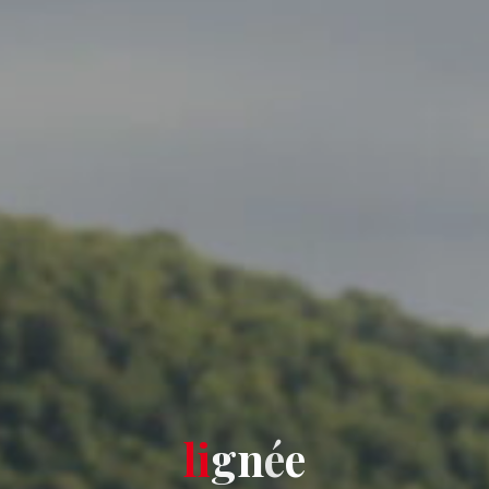
l
i
g
n
é
e