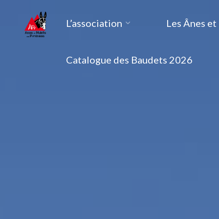
Aller
L’association
Les Ânes et
au
Ânes et
contenu
Mulets
Catalogue des Baudets 2026
des
Pyrénées